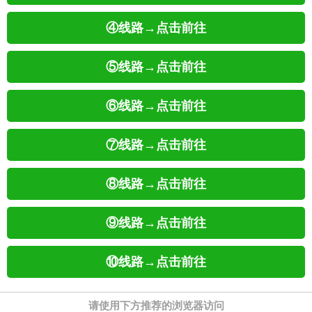
④线路→点击前往
⑤线路→点击前往
⑥线路→点击前往
⑦线路→点击前往
⑧线路→点击前往
⑨线路→点击前往
⑩线路→点击前往
请使用下方推荐的浏览器访问