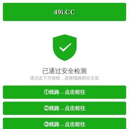
49i.CC
已通过安全检测
请点击下方按钮，选择线路前往主页
①线路→点击前往
②线路→点击前往
③线路→点击前往